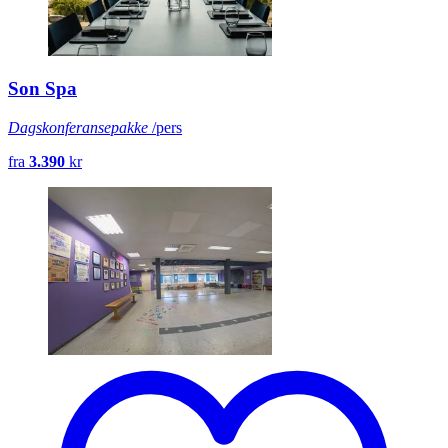
Son Spa
Dagskonferansepakke
/pers
fra
3.390
kr