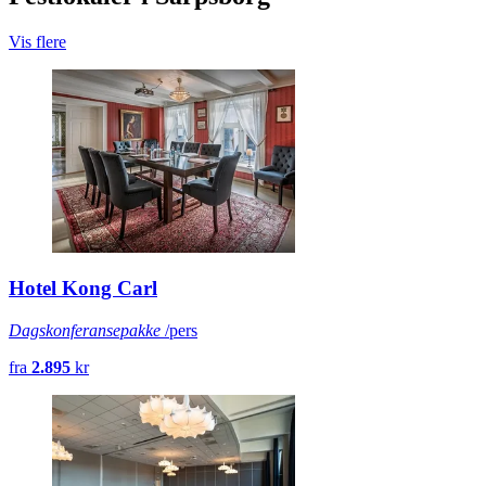
Vis flere
Hotel Kong Carl
Dagskonferansepakke
/pers
fra
2.895
kr