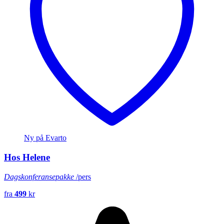
Ny på Evarto
Hos Helene
Dagskonferansepakke
/pers
fra
499
kr