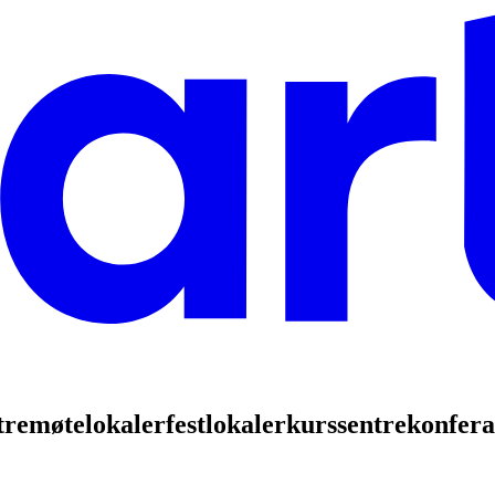
tre
møtelokaler
festlokaler
kurssentre
konfera