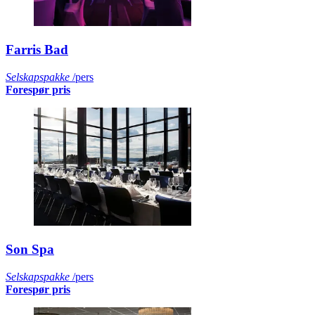
Farris Bad
Selskapspakke
/pers
Forespør pris
Son Spa
Selskapspakke
/pers
Forespør pris