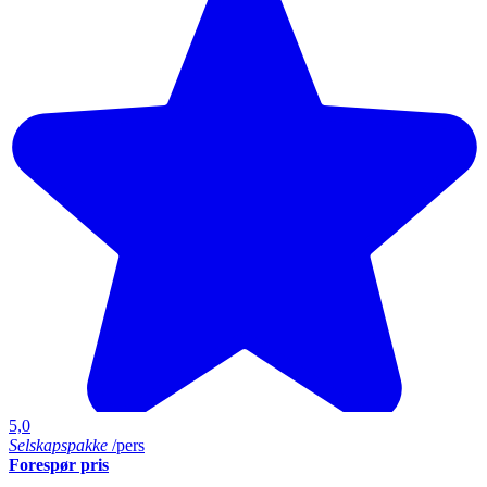
5,0
Selskapspakke
/pers
Forespør pris