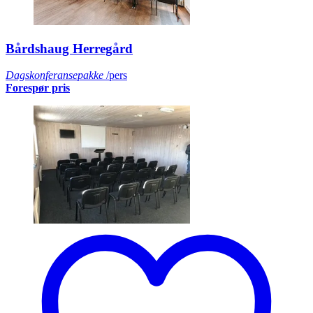
Bårdshaug Herregård
Dagskonferansepakke
/pers
Forespør pris