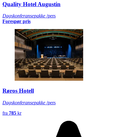
Quality Hotel Augustin
Dagskonferansepakke
/pers
Forespør pris
Røros Hotell
Dagskonferansepakke
/pers
fra
785
kr