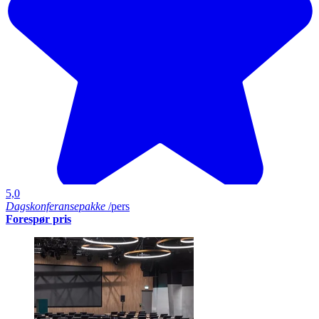
5,0
Dagskonferansepakke
/pers
Forespør pris