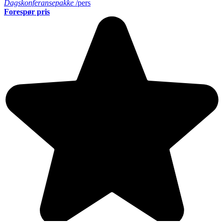
Dagskonferansepakke
/pers
Forespør pris