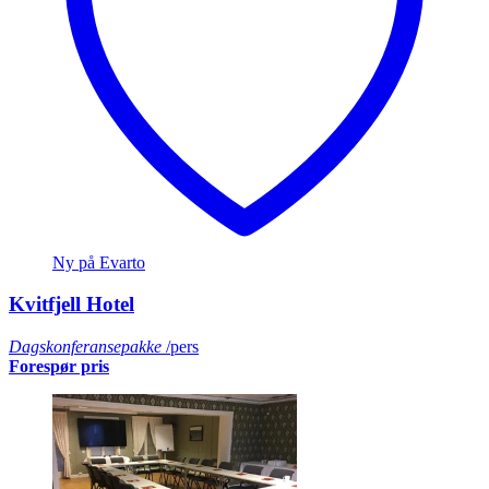
Ny på Evarto
Kvitfjell Hotel
Dagskonferansepakke
/pers
Forespør pris