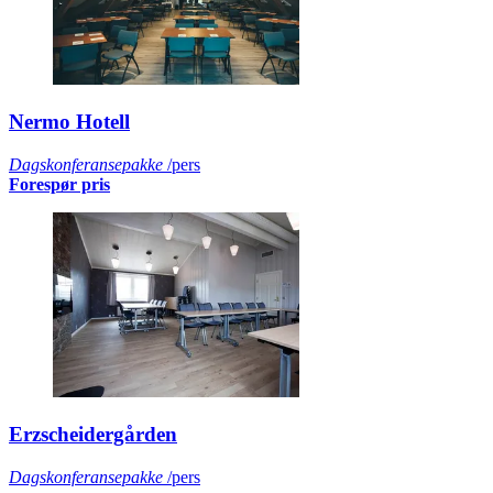
Nermo Hotell
Dagskonferansepakke
/pers
Forespør pris
Erzscheidergården
Dagskonferansepakke
/pers