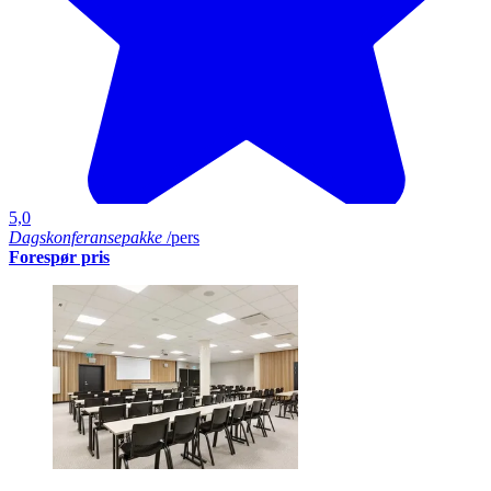
5,0
Dagskonferansepakke
/pers
Forespør pris