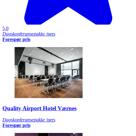
5,0
Dagskonferansepakke
/pers
Forespør pris
Quality Airport Hotel Værnes
Dagskonferansepakke
/pers
Forespør pris