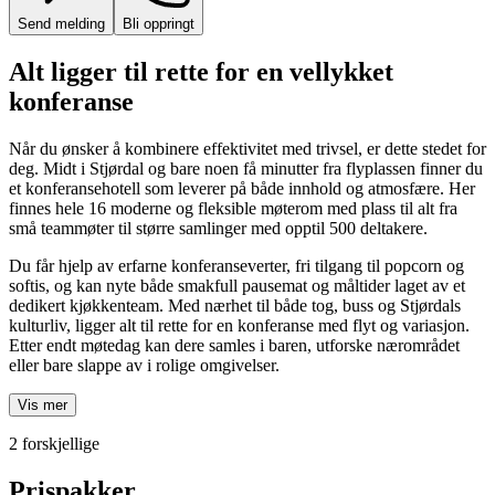
Send melding
Bli oppringt
Alt ligger til rette for en vellykket
konferanse
Når du ønsker å kombinere effektivitet med trivsel, er dette stedet for
deg. Midt i Stjørdal og bare noen få minutter fra flyplassen finner du
et konferansehotell som leverer på både innhold og atmosfære. Her
finnes hele 16 moderne og fleksible møterom med plass til alt fra
små teammøter til større samlinger med opptil 500 deltakere.
Du får hjelp av erfarne konferanseverter, fri tilgang til popcorn og
softis, og kan nyte både smakfull pausemat og måltider laget av et
dedikert kjøkkenteam. Med nærhet til både tog, buss og Stjørdals
kulturliv, ligger alt til rette for en konferanse med flyt og variasjon.
Etter endt møtedag kan dere samles i baren, utforske nærområdet
eller bare slappe av i rolige omgivelser.
Vis mer
2 forskjellige
Prispakker