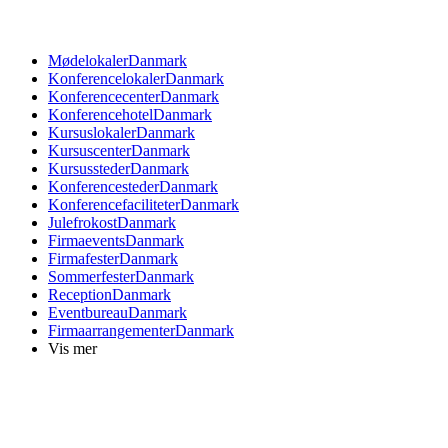
Mødelokaler
Danmark
Konferencelokaler
Danmark
Konferencecenter
Danmark
Konferencehotel
Danmark
Kursuslokaler
Danmark
Kursuscenter
Danmark
Kursussteder
Danmark
Konferencesteder
Danmark
Konferencefaciliteter
Danmark
Julefrokost
Danmark
Firmaevents
Danmark
Firmafester
Danmark
Sommerfester
Danmark
Reception
Danmark
Eventbureau
Danmark
Firmaarrangementer
Danmark
Vis mer