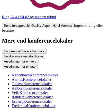
Ring 74 41 54 02
og innhent tilbud
Ingen binding eller
Send forespørsel
til Quality Airport Hotel Værnes
betaling
Mere end konferencelokaler
Konferencelokaler i Danmark
Unikke konferencefaciliteter
Anledninger for erhverv
Anledninger for private
København
Konferencelokaler
Aarhus
Konferencelokaler
Odense
Konferencelokaler
Aalborg
Konferencelokaler
Vejle
Konferencelokaler
Randers
Konferencelokaler
Esbjerg
Konferencelokaler
Fredericia
Konferencelokaler