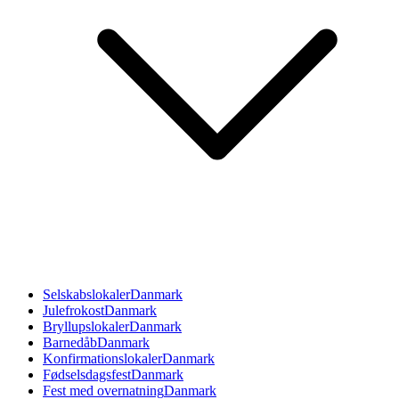
Selskabslokaler
Danmark
Julefrokost
Danmark
Bryllupslokaler
Danmark
Barnedåb
Danmark
Konfirmationslokaler
Danmark
Fødselsdagsfest
Danmark
Fest med overnatning
Danmark