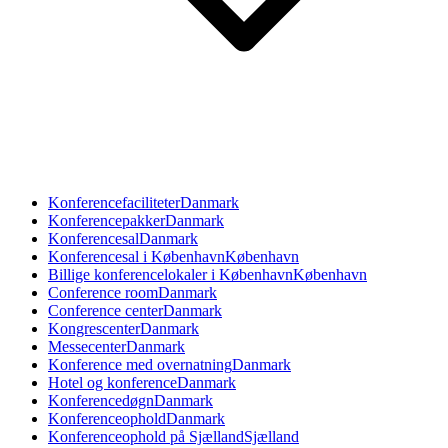
Konferencefaciliteter
Danmark
Konferencepakker
Danmark
Konferencesal
Danmark
Konferencesal i København
København
Billige konferencelokaler i København
København
Conference room
Danmark
Conference center
Danmark
Kongrescenter
Danmark
Messecenter
Danmark
Konference med overnatning
Danmark
Hotel og konference
Danmark
Konferencedøgn
Danmark
Konferenceophold
Danmark
Konferenceophold på Sjælland
Sjælland