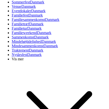
Sommerfest
Danmark
Venue
Danmark
Eventlokaler
Danmark
Familiefest
Danmark
Familiesammenkomst
Danmark
Familietræf
Danmark
Familietur
Danmark
Familieweekend
Danmark
Sammenkomst
Danmark
Mindehøjtidelighed
Danmark
Mindesammenkomst
Danmark
Traktement
Danmark
Nytårsfest
Danmark
Vis mer