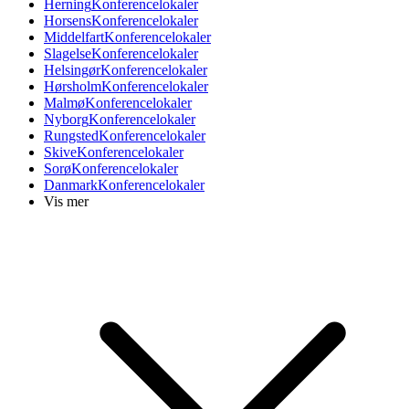
Herning
Konferencelokaler
Horsens
Konferencelokaler
Middelfart
Konferencelokaler
Slagelse
Konferencelokaler
Helsingør
Konferencelokaler
Hørsholm
Konferencelokaler
Malmø
Konferencelokaler
Nyborg
Konferencelokaler
Rungsted
Konferencelokaler
Skive
Konferencelokaler
Sorø
Konferencelokaler
Danmark
Konferencelokaler
Vis mer