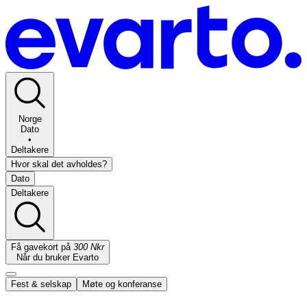
Norge
Dato
•
Deltakere
Hvor skal det avholdes?
Dato
Deltakere
Få gavekort på
300 Nkr
Når du bruker Evarto
Fest & selskap
Møte og konferanse