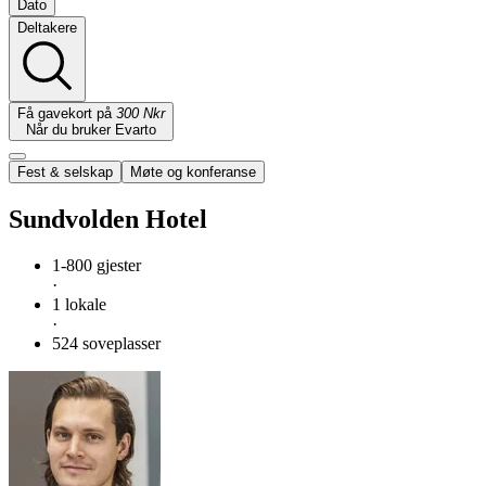
Dato
Deltakere
Få gavekort på
300 Nkr
Når du bruker Evarto
Fest & selskap
Møte og konferanse
Sundvolden Hotel
1-800 gjester
·
1 lokale
·
524 soveplasser