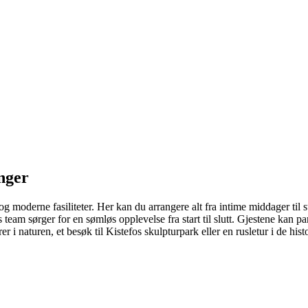
inger
moderne fasiliteter. Her kan du arrangere alt fra intime middager til st
s team sørger for en sømløs opplevelse fra start til slutt. Gjestene kan pa
r i naturen, et besøk til Kistefos skulpturpark eller en rusletur i de hi