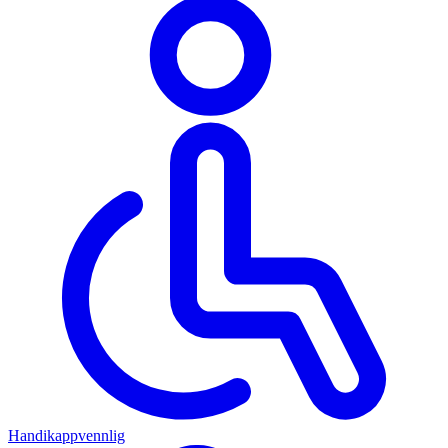
Handikappvennlig