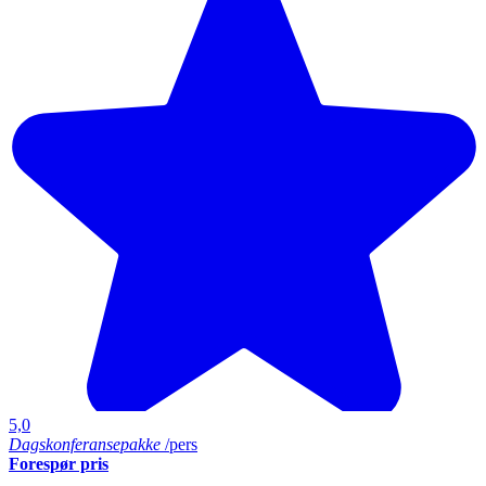
5,0
Dagskonferansepakke
/pers
Forespør pris