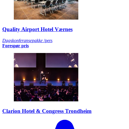
Quality Airport Hotel Værnes
Dagskonferansepakke
/pers
Forespør pris
Clarion Hotel & Congress Trondheim